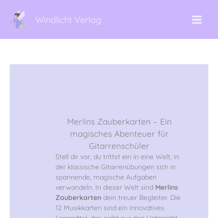
Zum
Inhalt
Windlicht Verlag
springen
Von
Monika Windlicht
|
28. Oktober 2024
Merlins Zauberkarten – Ein
magisches Abenteuer für
Gitarrenschüler
Stell dir vor, du trittst ein in eine Welt, in
der klassische Gitarrenübungen sich in
spannende, magische Aufgaben
verwandeln. In dieser Welt sind
Merlins
Zauberkarten
dein treuer Begleiter. Die
12 Musikkarten sind ein innovatives